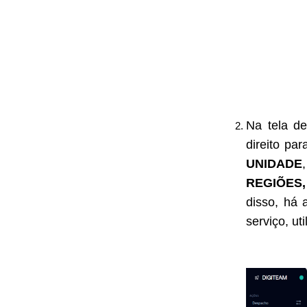
Na tela d
direito par
UNIDADE
REGIÕES,
disso, há 
serviço, ut