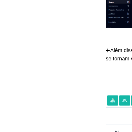
➕Além diss
se tornam 