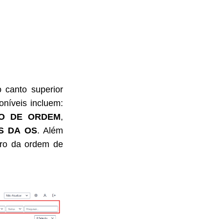
no canto superior
poníveis incluem:
PO DE ORDEM
,
S DA OS
. Além
ero da ordem de