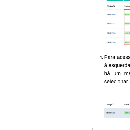
Para acess
à esquerd
há um men
selecionar